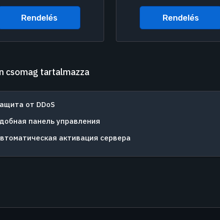
Rendelés
Rendelés
n csomag tartalmazza
ащита от DDoS
добная панель управления
втоматическая активация сервера