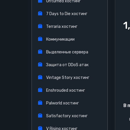
Unturned хостинг
7 Days to Die хостинг
1
Terraria хостинг
Коммуникации
Выделенные сервера
Защита от DDoS атак
Vintage Story хостинг
Enshrouded хостинг
Palworld хостинг
В 
Satisfactory хостинг
V Rising хостинг