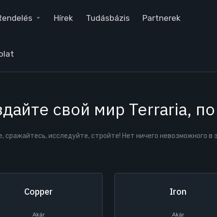
Rendelés
Hírek
Tudásbázis
Partnerek
olat
дайте свой мир Terraria, по
е, сражайтесь, исследуйте, стройте! Нет ничего невозможного 
Copper
Iron
Akár
Akár