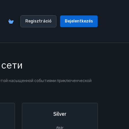
Regisztráció
Bejelentkezés
 сети
в этой насыщенной событиями приключенческой
Silver
Akár