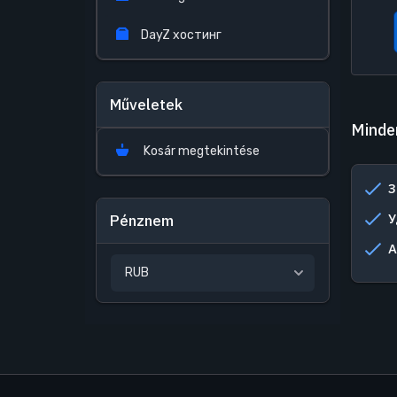
DayZ хостинг
Műveletek
Minde
Kosár megtekintése
З
У
Pénznem
А