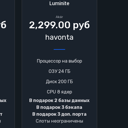
Luminite
Akár
уб
2,299.00 руб
havonta
Процессор на выбор
ОЗУ 24 ГБ
Диск 200 ГБ
CPU 8 ядер
ных
В подарок 2 базы данных
а
В подарок 3 бэкапа
рт
В подарок 3 доп. порта
ы
Слоты неограничены